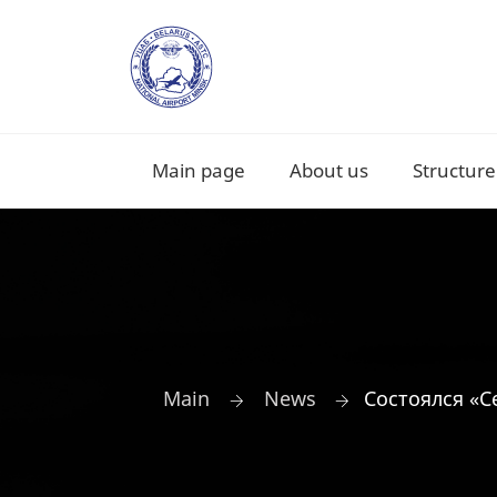
Main page
About us
Structure
Main
News
Состоялся «С