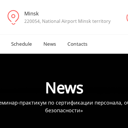
Minsk
220054, National Airport Minsk territory
Schedule
News
Contacts
News
еминар-практикум по сертификации персонала, 
безопасности»