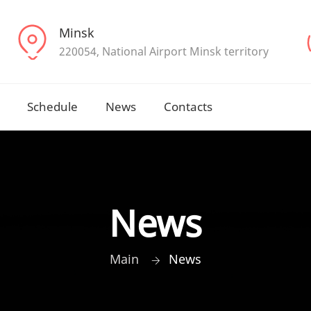
Minsk
220054, National Airport Minsk territory
Schedule
News
Contacts
News
Main
News