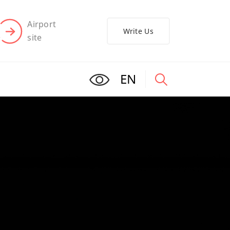
Airport
Write Us
site
EN