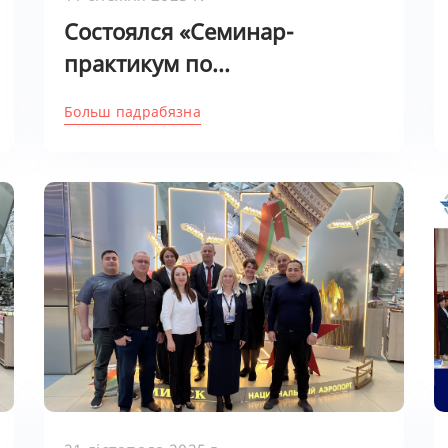
Cостоялся «Семинар-
практикум по...
Больш падрабязна