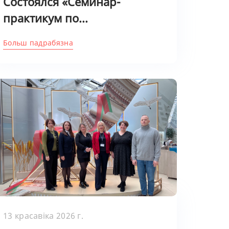
Состоялся «Семинар-
практикум по...
Больш падрабязна
13 красавіка 2026 г.