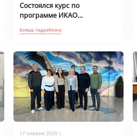
Состоялся курс по
программе ИКАО...
Больш падрабязна
17 снежня 2025 г.