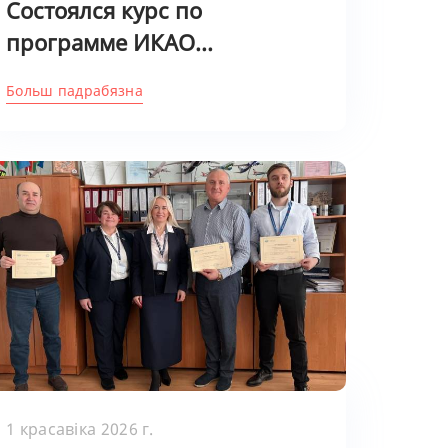
Состоялся курс по
программе ИКАО...
Больш падрабязна
1 красавіка 2026 г.