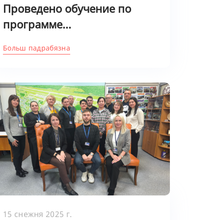
Проведено обучение по
программе...
Больш падрабязна
15 снежня 2025 г.