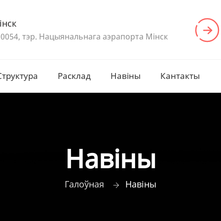
інск
0054, тэр. Нацыянальнага аэрапорта Мінск
Структура
Расклад
Навіны
Кантакты
Навіны
Галоўная
Навіны