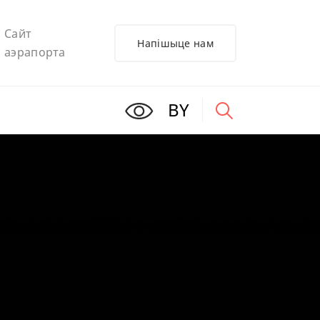
Сайт
Напішыце нам
аэрапорта
BY