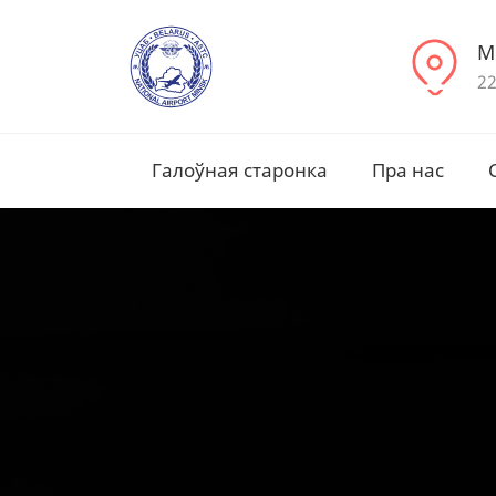
М
22
Галоўная старонка
Пра нас