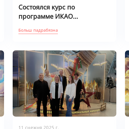
Состоялся курс по
программе ИКАО...
Больш падрабязна
11 снежня 2025 г.